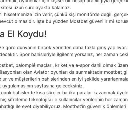
rmak, oyuncular için kişisel bir hesap aracılığıyla gerçekle
 sitesi uzun süre ayakta kalamaz.
i hissetmenize izin verir, çünkü kişi monitörde değil, gerç
mevcut olmasıdır. İşte bu yüzden Mostbet güvenilir mi sor
 El Koydu!
göre dünyanın birçok yerinden daha fazla giriş yapılıyor. 
ktir. Spor bahisleriyle ilgilenmiyorsanız, her zaman çekili
ostbet, balompié maçları, kriket ve e-spor dahil olmak üzere b
ülasyonları olan Aviator oyunları da sunmaktadır mostbet gir
lur ve müşterilerin bahislerinden en iyi şekilde yararlanmalar
 uygulamasının sayfasına geleceksiniz.
anlı bahislerde kısa süreler harika paralar kazanmak üyeler
işmiş şifreleme teknolojisi ile kullanıcılar verilerinin her za
lığı ile evet diyebiliyoruz. Mostbet’in güvenlik önlemleri 