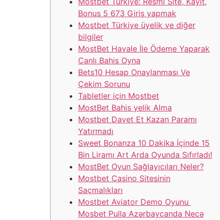
Mostbet Türkiye: Resmi Site, Kayıt,
Bonus 5 673 Giriş yapmak
Mostbet Türkiye üyelik ve diğer
bilgiler
MostBet Havale İle Ödeme Yaparak
Canlı Bahis Oyna
Bets10 Hesap Onaylanması Ve
Çekim Sorunu
Tabletler için Mostbet
MostBet Bahis yelik Alma
Mostbet Davet Et Kazan Paramı
Yatırmadı
Sweet Bonanza 10 Dakika İçinde 15
Bin Liramı Art Arda Oyunda Sıfırladı!
MostBet Oyun Sağlayıcıları Neler?
Mostbet Casino Sitesinin
Saçmalıkları
Mostbet Aviator Demo Oyunu ️
Mosbet Pulla Azərbaycanda Necə