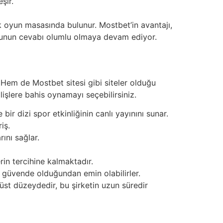
şir.
ek oyun masasında bulunur. Mostbet’in avantajı,
usunun cevabı olumlu olmaya devam ediyor.
Hem de Mostbet sitesi gibi siteler olduğu
şlere bahis oynamayı seçebilirsiniz.
ir dizi spor etkinliğinin canlı yayınını sunar.
iş.
ını sağlar.
in tercihine kalmaktadır.
man güvende olduğundan emin olabilirler.
üst düzeydedir, bu şirketin uzun süredir