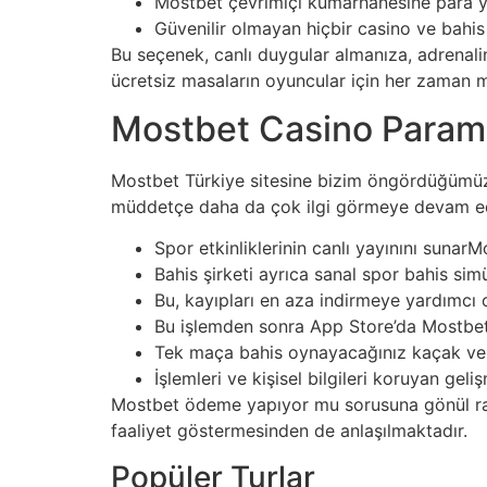
Mostbet çevrimiçi kumarhanesine para yatı
Güvenilir olmayan hiçbir casino ve bahis
Bu seçenek, canlı duygular almanıza, adrenalin
ücretsiz masaların oyuncular için her zaman 
Mostbet Casino Parama
Mostbet Türkiye sitesine bizim öngördüğümüze 
müddetçe daha da çok ilgi görmeye devam edece
Spor etkinliklerinin canlı yayınını sunarM
Bahis şirketi ayrıca sanal spor bahis sim
Bu, kayıpları en aza indirmeye yardımcı o
Bu işlemden sonra App Store’da Mostbet
Tek maça bahis oynayacağınız kaçak ve c
İşlemleri ve kişisel bilgileri koruyan gel
Mostbet ödeme yapıyor mu sorusuna gönül rahat
faaliyet göstermesinden de anlaşılmaktadır.
Popüler Turlar