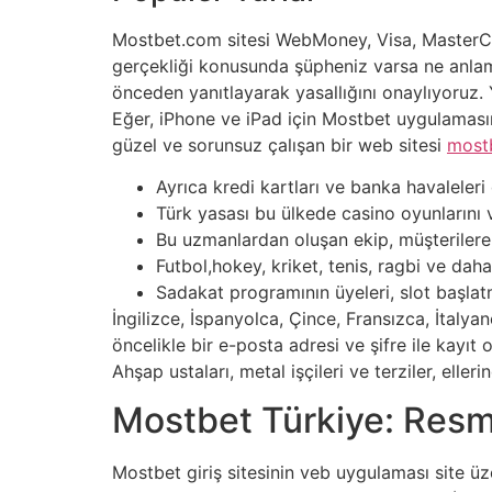
Mostbet.com sitesi WebMoney, Visa, MasterCard
gerçekliği konusunda şüpheniz varsa ne anlam
önceden yanıtlayarak yasallığını onaylıyoruz. 
Eğer, iPhone ve iPad için Mostbet uygulaması
güzel ve sorunsuz çalışan bir web sitesi
mostb
Ayrıca kredi kartları ve banka havaleleri
Türk yasası bu ülkede casino oyunlarını 
Bu uzmanlardan oluşan ekip, müşterilere e
Futbol,hokey, kriket, tenis, ragbi ve daha
Sadakat programının üyeleri, slot başlatm
İngilizce, İspanyolca, Çince, Fransızca, İtaly
öncelikle bir e-posta adresi ve şifre ile kayıt o
Ahşap ustaları, metal işçileri ve terziler, elleri
Mostbet Türkiye: Resmi
Mostbet giriş sitesinin veb uygulaması site üze