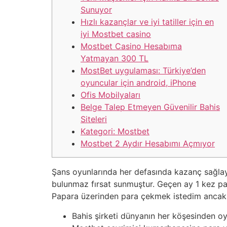
Sunuyor
Hızlı kazançlar ve iyi tatiller için en
iyi Mostbet casino
Mostbet Casino Hesabıma
Yatmayan 300 TL
MostBet uygulaması: Türkiye’den
oyuncular için android, iPhone
Ofis Mobilyaları
Belge Talep Etmeyen Güvenilir Bahis
Siteleri
Kategori: Mostbet
Mostbet 2 Aydır Hesabımı Açmıyor
Şans oyunlarında her defasında kazanç sağlaya
bulunmaz fırsat sunmuştur. Geçen ay 1 kez pa
Papara üzerinden para çekmek istedim ancak 2 
Bahis şirketi dünyanın her köşesinden oyu