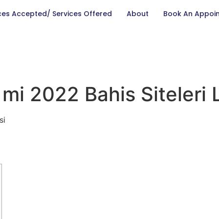
ces Accepted/ Services Offered
About
Book An Appoi
mi 2022 Bahis Siteleri L
si