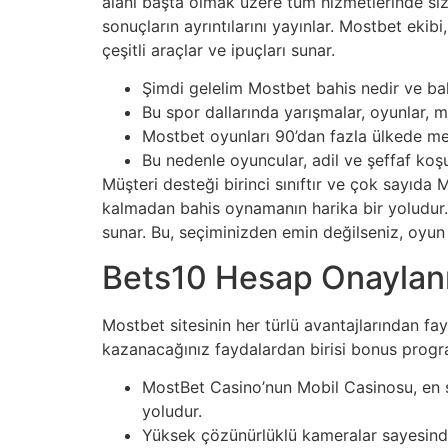
alanı başta olmak üzere tüm hizmetlerinde sizl
sonuçların ayrıntılarını yayınlar. Mostbet ek
çeşitli araçlar ve ipuçları sunar.
Şimdi gelelim Mostbet bahis nedir ve bahi
Bu spor dallarında yarışmalar, oyunlar, m
Mostbet oyunları 90’dan fazla ülkede mev
Bu nedenle oyuncular, adil ve şeffaf koşu
Müşteri desteği birinci sınıftır ve çok sayıda
kalmadan bahis oynamanın harika bir yoludur. 
sunar. Bu, seçiminizden emin değilseniz, oyun
Bets10 Hesap Onaylan
Mostbet sitesinin her türlü avantajlarından fa
kazanacağınız faydalardan birisi bonus progra
MostBet Casino’nun Mobil Casinosu, en s
yoludur.
Yüksek çözünürlüklü kameralar sayesinde 