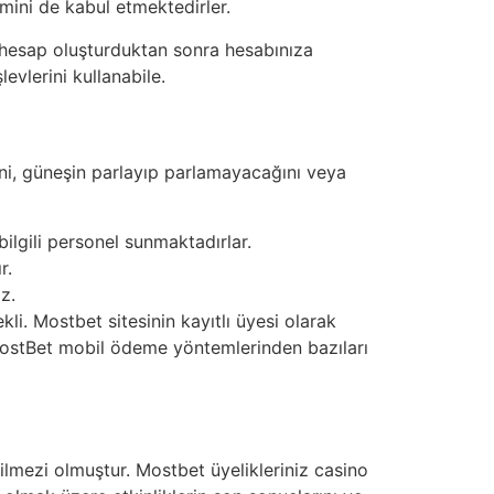
imini de kabul etmektedirler.
 hesap oluşturduktan sonra hesabınıza
evlerini kullanabile.
ni, güneşin parlayıp parlamayacağını veya
ilgili personel sunmaktadırlar.
r.
z.
li. Mostbet sitesinin kayıtlı üyesi olarak
MostBet mobil ödeme yöntemlerinden bazıları
lmezi olmuştur. Mostbet üyelikleriniz casino